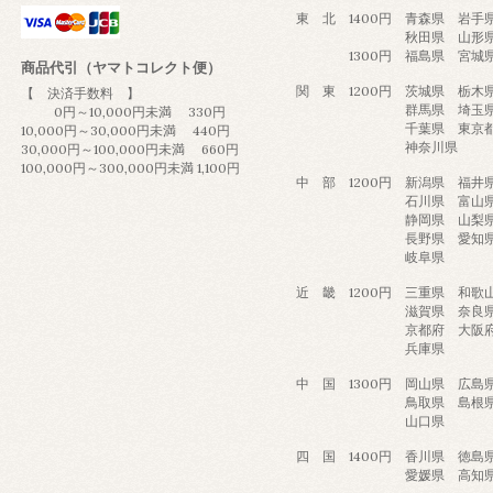
東 北 1400円 青森県 岩手
秋田県 山形
1300円 福島県 宮城
商品代引（ヤマトコレクト便）
関 東 1200円 茨城県 栃
【 決済手数料 】
群馬県 埼玉
0円～10,000円未満 330円
千葉県 東京
10,000円～30,000円未満 440円
神奈川県
30,000円～100,000円未満 660円
100,000円～300,000円未満 1,100円
中 部 1200円 新潟県 福
石川県 富山
静岡県 山梨
長野県 愛知
岐阜県
近 畿 1200円 三重県 和歌
滋賀県 奈良
京都府 大阪
兵庫県
中 国 1300円 岡山県 広島
鳥取県 島根
山口県
四 国 1400円 香川県 徳島
愛媛県 高知