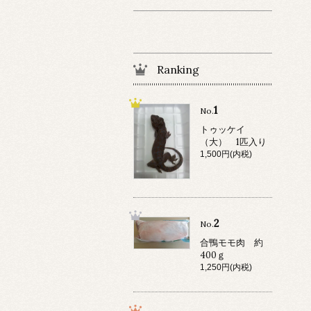
Ranking
1
No.
トゥッケイ
（大） 1匹入り
1,500円(内税)
2
No.
合鴨モモ肉 約
400ｇ
1,250円(内税)