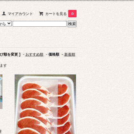
マイアカウント
カートを見る
0
並び順を変更 ]
-
おすすめ順
-
価格順
-
新着順
います
理