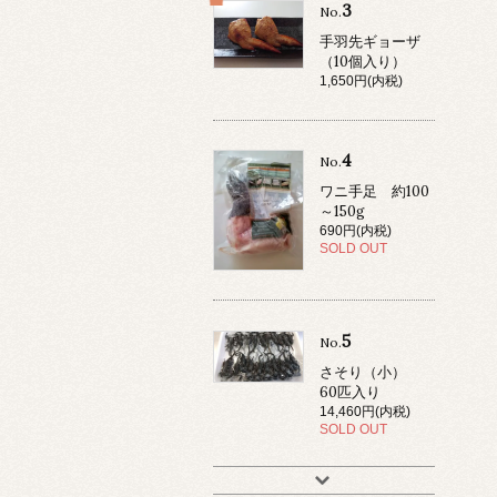
3
No.
手羽先ギョーザ
（10個入り）
1,650円(内税)
4
No.
ワニ手足 約100
～150g
690円(内税)
SOLD OUT
5
No.
さそり（小）
60匹入り
14,460円(内税)
SOLD OUT