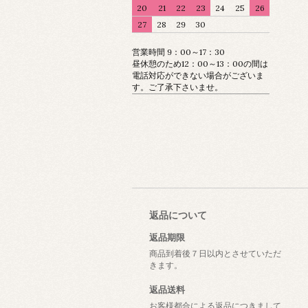
20
21
22
23
24
25
26
27
28
29
30
営業時間 9：00～17：30
昼休憩のため12：00～13：00の間は
電話対応ができない場合がございま
す。ご了承下さいませ。
返品について
返品期限
商品到着後７日以内とさせていただ
きます。
返品送料
お客様都合による返品につきまして