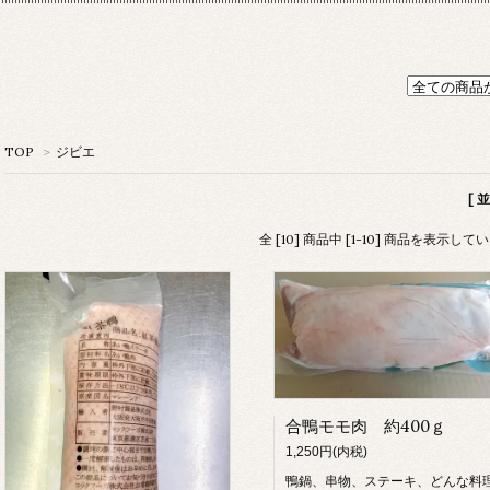
TOP
>
ジビエ
[ 
全 [10] 商品中 [1-10] 商品を表示して
合鴨モモ肉 約400ｇ
1,250円(内税)
鴨鍋、串物、ステーキ、どんな料