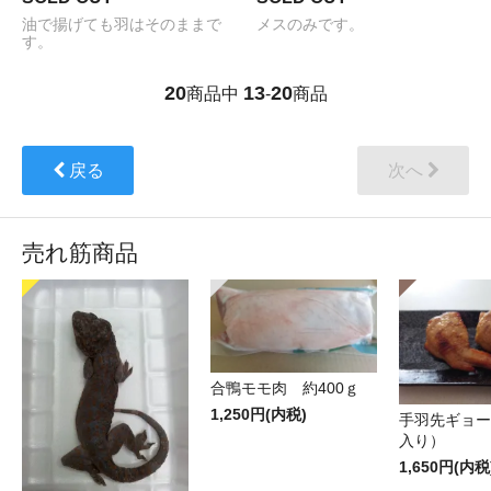
油で揚げても羽はそのままで
メスのみです。
す。
20
13
20
商品中
-
商品
戻る
次へ
売れ筋商品
合鴨モモ肉 約400ｇ
1,250円(内税)
手羽先ギョー
入り）
1,650円(内税