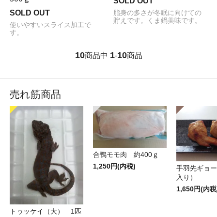
SOLD OUT
SOLD OUT
脂身の多さが冬眠に向けての
貯えです。くま鍋美味です。
使いやすいスライス加工で
す。
10
1
10
商品中
-
商品
売れ筋商品
合鴨モモ肉 約400ｇ
1,250円(内税)
手羽先ギョー
入り）
1,650円(内税
トゥッケイ（大） 1匹