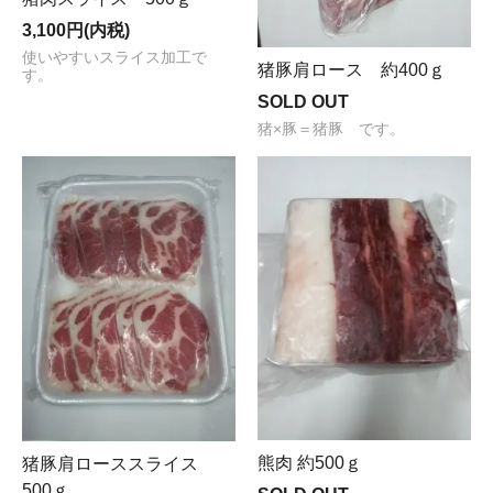
3,100円(内税)
使いやすいスライス加工で
猪豚肩ロース 約400ｇ
す。
SOLD OUT
猪×豚＝猪豚 です。
熊肉 約500ｇ
猪豚肩ローススライス
500ｇ