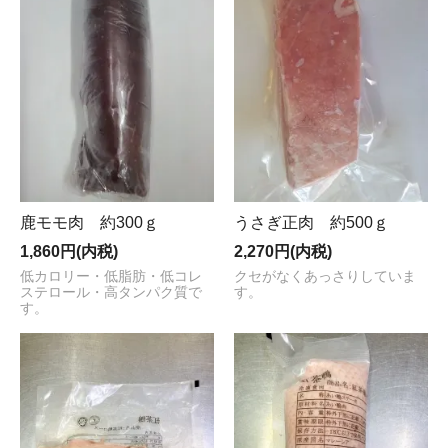
鹿モモ肉 約300ｇ
うさぎ正肉 約500ｇ
1,860円(内税)
2,270円(内税)
低カロリー・低脂肪・低コレ
クセがなくあっさりしていま
ステロール・高タンパク質で
す。
す。