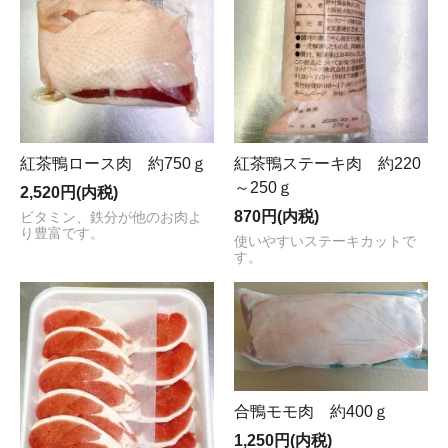
紅茶鴨ロース肉 約750ｇ
紅茶鴨ステーキ肉 約220
～250ｇ
2,520円(内税)
870円(内税)
ビタミン、鉄分が他のお肉よ
り豊富です。
使いやすいステーキカットで
す。
合鴨モモ肉 約400ｇ
1,250円(内税)