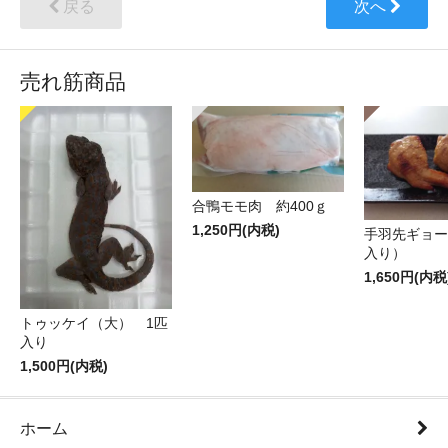
戻る
次へ
売れ筋商品
合鴨モモ肉 約400ｇ
1,250円(内税)
手羽先ギョー
入り）
1,650円(内税
トゥッケイ（大） 1匹
入り
1,500円(内税)
ホーム