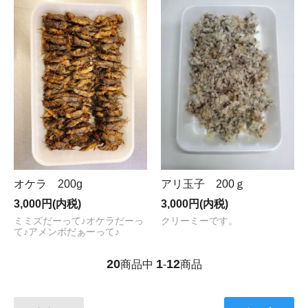
オケラ 200g
アリ玉子 200ｇ
3,000円(内税)
3,000円(内税)
ミミズだーって♪オケラだーっ
クリーミーです。
て♪アメンボだぁーって♪
20
1
12
商品中
-
商品