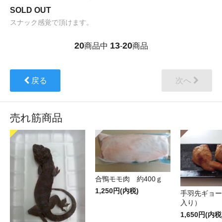
SOLD OUT
スナック感覚で頂けます。
20
13
20
商品中
-
商品
戻る
次へ
売れ筋商品
合鴨モモ肉 約400ｇ
1,250円(内税)
手羽先ギョー
入り）
1,650円(内税