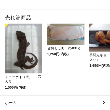
売れ筋商品
合鴨モモ肉 約400ｇ
1,250円(内税)
手羽先ギョー
入り）
1,650円(内税
トゥッケイ（大） 1匹
入り
1,500円(内税)
ホーム