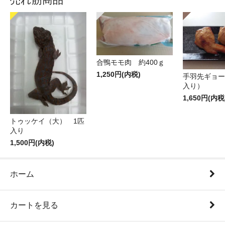
合鴨モモ肉 約400ｇ
1,250円(内税)
手羽先ギョー
入り）
1,650円(内税
トゥッケイ（大） 1匹
入り
1,500円(内税)
ホーム
カートを見る